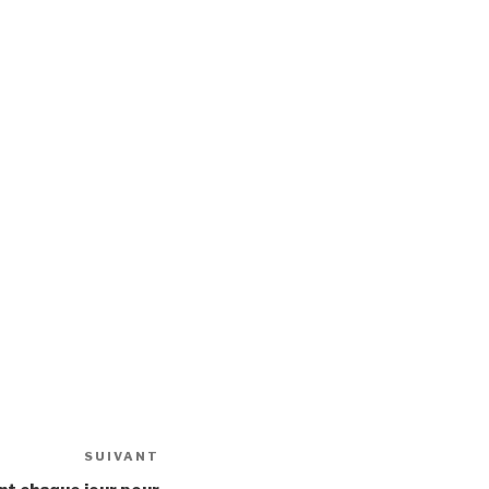
SUIVANT
Article
suivant