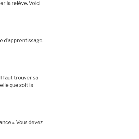
r la relève. Voici
ce d’apprentissage.
l faut trouver sa
elle que soit la
chance ». Vous devez