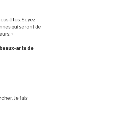
 vous êtes. Soyez
nnes qui seront de
urs. »
 beaux-arts de
cher. Je fais