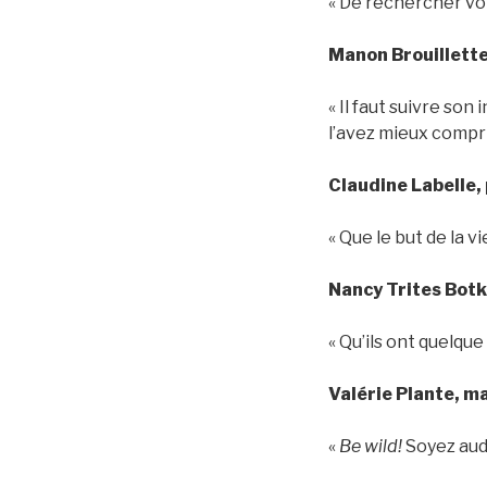
« De rechercher vot
Manon Brouillette
« Il faut suivre son
l’avez mieux compri
Claudine Labelle,
« Que le but de la v
Nancy Trites Botk
« Qu’ils ont quelqu
Valérie Plante, m
«
Be wild!
Soyez auda