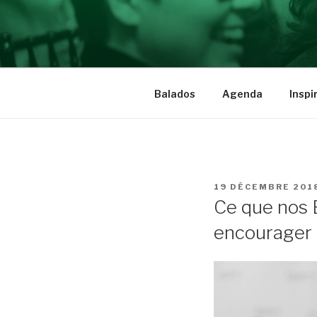
Aller
au
BRAVE INS
contenu
Des femmes qui ont du cran
Balados
Agenda
Inspi
PUBLIÉ
19 DÉCEMBRE 201
LE
Ce que nos B
encourager