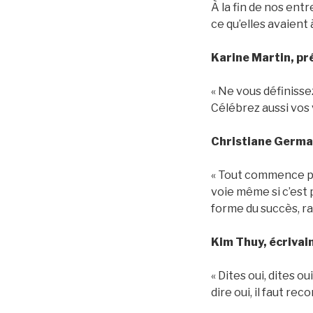
À la fin de nos ent
ce qu’elles avaient à
Karine Martin, pr
« Ne vous définiss
Célébrez aussi vos 
Christiane Germa
« Tout commence par
voie même si c’est p
forme du succès, ra
Kim Thuy, écrivai
« Dites oui, dites o
dire oui, il faut re