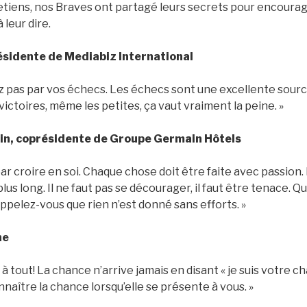
retiens, nos Braves ont partagé leurs secrets pour encourage
 leur dire.
ésidente de Mediabiz International
ez pas par vos échecs. Les échecs sont une excellente sour
victoires, même les petites, ça vaut vraiment la peine. »
in, coprésidente de Groupe Germain Hôtels
 croire en soi. Chaque chose doit être faite avec passion. I
lus long. Il ne faut pas se décourager, il faut être tenace. Qu
ppelez-vous que rien n’est donné sans efforts. »
ne
ui à tout! La chance n’arrive jamais en disant « je suis votre 
connaître la chance lorsqu’elle se présente à vous. »