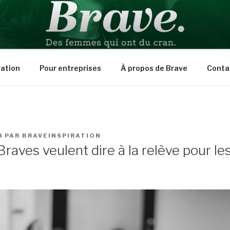
PIRATION
ration
Pour entreprises
À propos de Brave
Conta
8
PAR
BRAVEINSPIRATION
raves veulent dire à la relève pour le