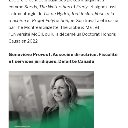
1995, elle écrit et produit des pièces marquantes
comme
Seeds
,
The Watershed
et
Fredy
, et signe aussi
la dramaturgie de
J’aime Hydro
,
Tout inclus
,
Rose et la
machine
et
Projet Polytechnique
. Son travail a été salué
par The Montreal Gazette, The Globe & Mail, et
l’Université McGill, qui lui a décerné un Doctorat Honoris
Causa en 2022.
Geneviève Provost, Associée directrice, Fiscalité
et services juridiques, Deloitte Canada