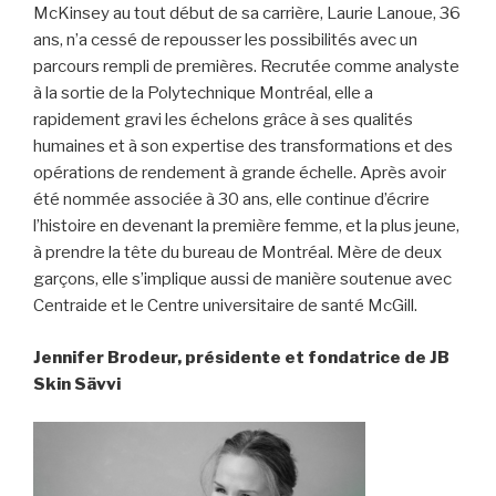
McKinsey au tout début de sa carrière
,
Laurie Lanoue
, 36
ans,
n’a cessé de repousser les
possibilités
avec un
parcours rempli de premières. Recrutée comme analyste
à la sortie de la Polytechnique Montréal
, elle a
rapidement gravi les échelons grâce
à ses qualités
humaines
et à son expertise des transformations et des
opérations de rendement à
grande
échelle.
Après avoir
été nommée associée à 30 ans, e
lle continue d’écrire
l’histoire en devenant la première femme, et la plus jeune,
à prendre la tête du bureau de Montréal.
Mère de deux
garçons, elle
s’implique aussi de manière soutenue
avec
Centraide
et le Centre
universitaire
de
santé
McGill
.
Jennifer Brodeur, présidente et fondatrice de
JB
Skin
Sävvi