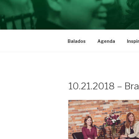
Aller
au
BRAVE INS
contenu
Des femmes qui ont du cran
Balados
Agenda
Inspi
10.21.2018 – Bra