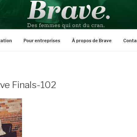
PIRATION
ration
Pour entreprises
À propos de Brave
Conta
ve Finals-102