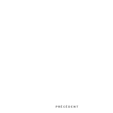
Navigation
Article
PRÉCÉDENT