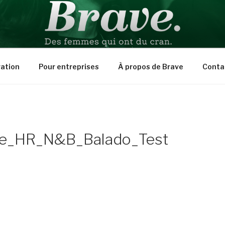
PIRATION
ration
Pour entreprises
À propos de Brave
Conta
re_HR_N&B_Balado_Test