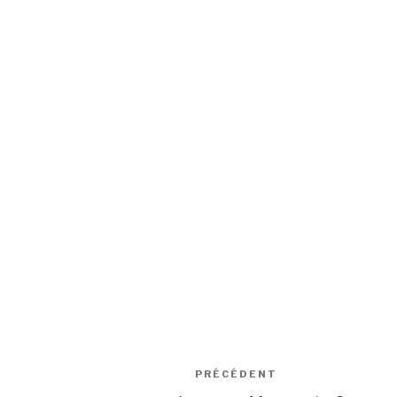
Navigation
Article
PRÉCÉDENT