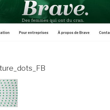
PIRATION
ration
Pour entreprises
À propos de Brave
Conta
ture_dots_FB