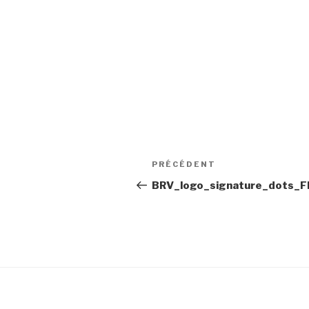
Navigation
Article
PRÉCÉDENT
de
précédent
BRV_logo_signature_dots_F
l'article