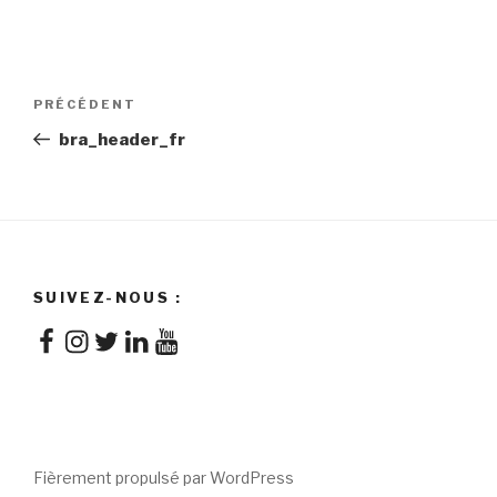
Navigation
Article
PRÉCÉDENT
de
précédent
bra_header_fr
l'article
SUIVEZ-NOUS :
Facebook
Instagram
Twitter
LinkedIn
YouTube
Fièrement propulsé par WordPress