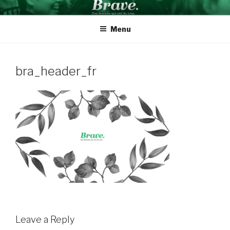
Aller
BRAVE INSPIRATION
Des femmes qui ont du cran
au
Menu
contenu
bra_header_fr
Leave a Reply