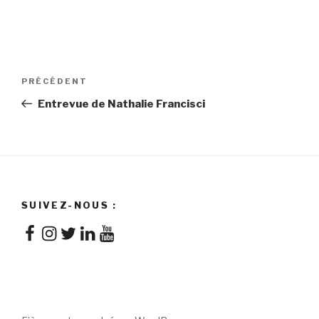
Navigation
Article
PRÉCÉDENT
de
précédent
Entrevue de Nathalie Francisci
l'article
SUIVEZ-NOUS :
Facebook
Instagram
Twitter
LinkedIn
YouTube