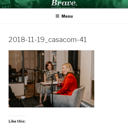
Aller
BRAVE INSPIRATION
Des femmes qui ont du cran
au
Menu
contenu
2018-11-19_casacom-41
Like this: