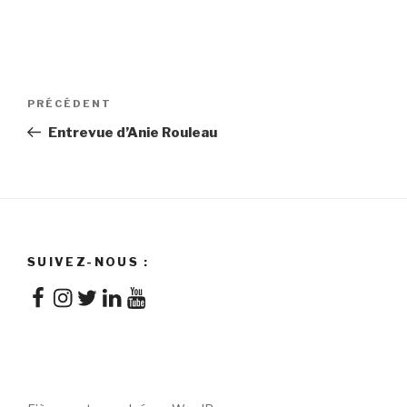
Navigation
Article
PRÉCÉDENT
de
précédent
Entrevue d’Anie Rouleau
l'article
SUIVEZ-NOUS :
Facebook
Instagram
Twitter
LinkedIn
YouTube