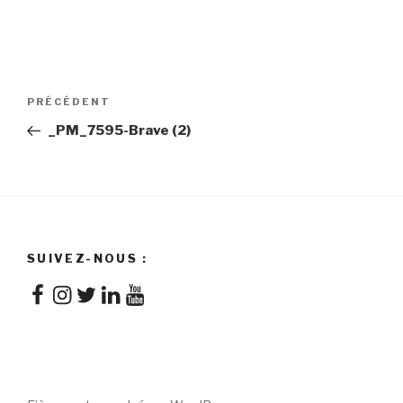
Navigation
Article
PRÉCÉDENT
de
précédent
_PM_7595-Brave (2)
l'article
SUIVEZ-NOUS :
Facebook
Instagram
Twitter
LinkedIn
YouTube