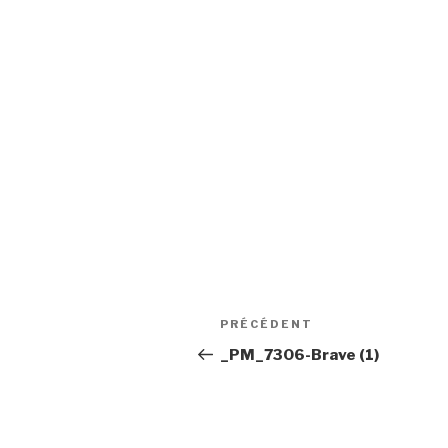
Navigation
Article
PRÉCÉDENT
de
précédent
_PM_7306-Brave (1)
l'article