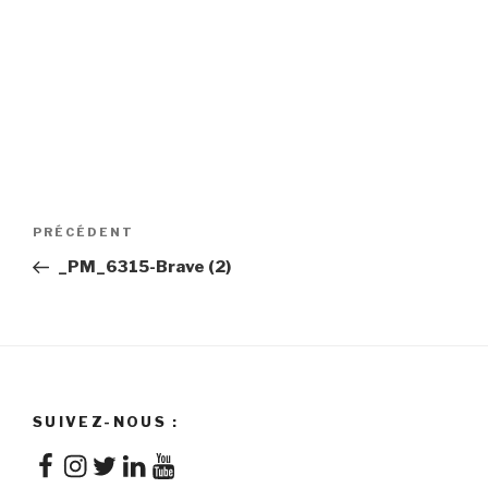
Navigation
Article
PRÉCÉDENT
de
précédent
_PM_6315-Brave (2)
l'article
SUIVEZ-NOUS :
Facebook
Instagram
Twitter
LinkedIn
YouTube