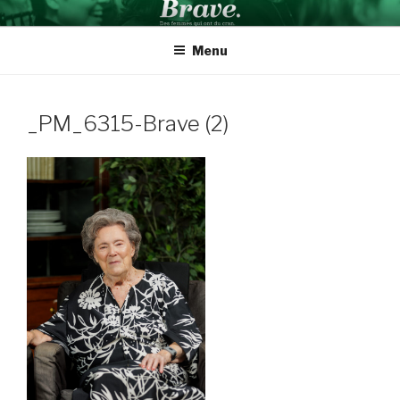
Aller
BRAVE INSPIRATION
Des femmes qui ont du cran
au
Menu
contenu
_PM_6315-Brave (2)