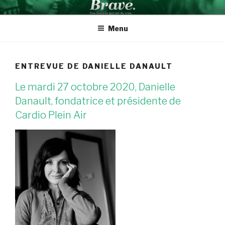
Aller
BRAVE INSPIRATION
Des femmes qui ont du cran
au
Menu
contenu
ENTREVUE DE DANIELLE DANAULT
Le mardi 27 octobre 2020, Danielle
Danault, fondatrice et présidente de
Cardio Plein Air