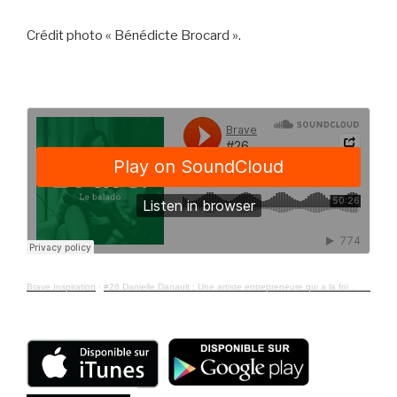
Crédit
photo
«
Bénédicte
Brocard
».
Brave Inspiration
·
#26 Danielle Danault : Une artiste entrepreneure qui a la foi… en elle