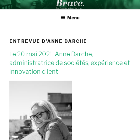
Aller
BRAVE INSPIRATION
Des femmes qui ont du cran
au
Menu
contenu
ENTREVUE D’ANNE DARCHE
Le 20 mai 2021, Anne Darche,
administratrice de sociétés, expérience et
innovation client