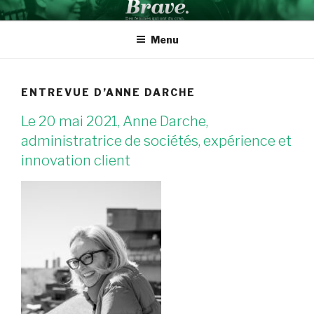
Aller
BRAVE INSPIRATION
Des femmes qui ont du cran
au
Menu
contenu
ENTREVUE D’ANNE DARCHE
Le 20 mai 2021, Anne Darche,
administratrice de sociétés, expérience et
innovation client