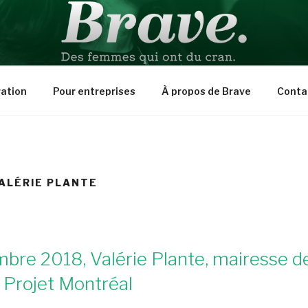
PIRATION
ration
Pour entreprises
À propos de Brave
Conta
ALÉRIE PLANTE
mbre 2018, Valérie Plante, mairesse d
 Projet Montréal