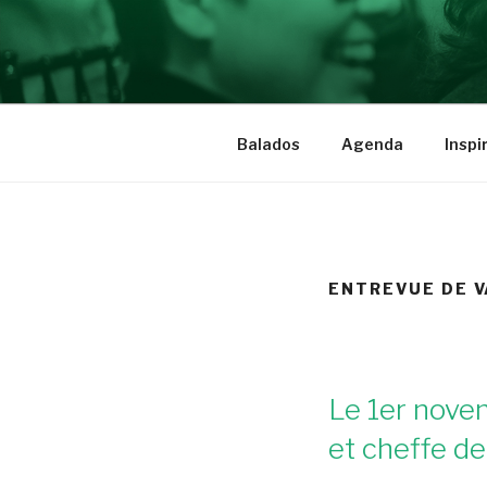
Aller
au
BRAVE INS
contenu
Des femmes qui ont du cran
Balados
Agenda
Inspi
ENTREVUE DE V
Le 1er nove
et cheffe de