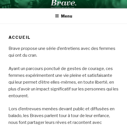
Aller
BRAVE INSPIRATION
Des femmes qui ont du cran
au
Menu
contenu
ACCUEIL
Brave propose une série d’entretiens avec des femmes
qui ont du cran.
Ayant un parcours ponctué de gestes de courage, ces
femmes expérimentent une vie pleine et satisfaisante
qui leur permet d’être elles-mêmes, en toute liberté, en
plus d’avoir un impact significatif sur les personnes qui les
entourent.
Lors d’entrevues menées devant public et diffusées en
balado, les Braves parlent tour à tour de leur enfance,
nous font partager leurs rêves et racontent avec